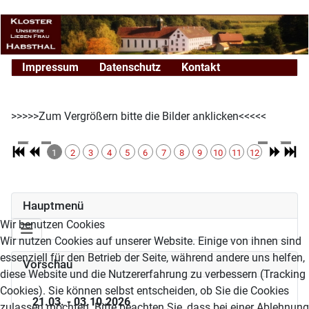
Impressum
Datenschutz
Kontakt
>>>>>Zum Vergrößern bitte die Bilder anklicken<<<<<
1
2
3
4
5
6
7
8
9
10
11
12
Hauptmenü
Wir benutzen Cookies
Wir nutzen Cookies auf unserer Website. Einige von ihnen sind
essenziell für den Betrieb der Seite, während andere uns helfen,
Vorschau
diese Website und die Nutzererfahrung zu verbessern (Tracking
Cookies). Sie können selbst entscheiden, ob Sie die Cookies
21.03. - 03.10.2026
zulassen möchten. Bitte beachten Sie, dass bei einer Ablehnung