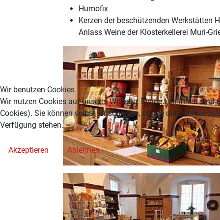
Humofix
Kerzen der beschützenden Werkstätten 
Anlass Weine der Klosterkellerei Muri-Gri
Wir benutzen Cookies
Wir nutzen Cookies auf unserer Website. Einige von ihnen sind e
Cookies). Sie können selbst entscheiden, ob Sie die Cookies zul
Verfügung stehen.
Akzeptieren
Ablehnen