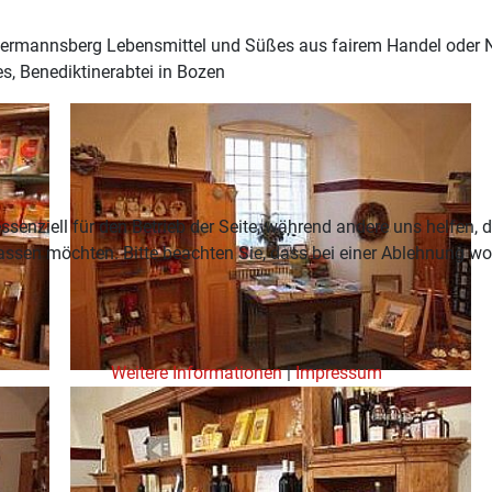
Hermannsberg Lebensmittel und Süßes aus fairem Handel oder 
es, Benediktinerabtei in Bozen
ssenziell für den Betrieb der Seite, während andere uns helfen,
assen möchten. Bitte beachten Sie, dass bei einer Ablehnung wom
Weitere Informationen
|
Impressum