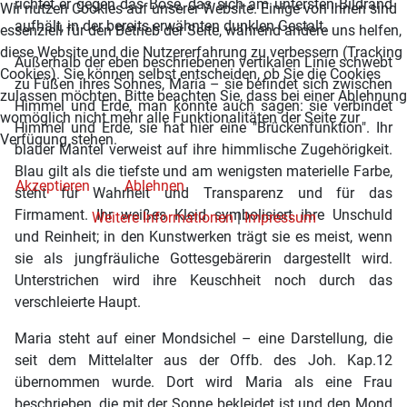
richtet er gegen das Böse, das sich am untersten Bildrand
Wir nutzen Cookies auf unserer Website. Einige von ihnen sind
aufhält, in der bereits erwähnten dunklen Gestalt.
essenziell für den Betrieb der Seite, während andere uns helfen,
diese Website und die Nutzererfahrung zu verbessern (Tracking
Außerhalb der eben beschriebenen vertikalen Linie schwebt
Cookies). Sie können selbst entscheiden, ob Sie die Cookies
zu Füßen ihres Sohnes, Maria – sie befindet sich zwischen
zulassen möchten. Bitte beachten Sie, dass bei einer Ablehnung
Himmel und Erde, man könnte auch sagen: sie verbindet
womöglich nicht mehr alle Funktionalitäten der Seite zur
Himmel und Erde, sie hat hier eine "Brückenfunktion". Ihr
Verfügung stehen.
blauer Mantel verweist auf ihre himmlische Zugehörigkeit.
Blau gilt als die tiefste und am wenigsten materielle Farbe,
Akzeptieren
Ablehnen
steht für Wahrheit und Transparenz und für das
Firmament. Ihr weißes Kleid symbolisiert ihre Unschuld
Weitere Informationen
|
Impressum
und Reinheit; in den Kunstwerken trägt sie es meist, wenn
sie als jungfräuliche Gottesgebärerin dargestellt wird.
Unterstrichen wird ihre Keuschheit noch durch das
verschleierte Haupt.
Maria steht auf einer Mondsichel – eine Darstellung, die
seit dem Mittelalter aus der Offb. des Joh. Kap.12
übernommen wurde. Dort wird Maria als eine Frau
beschrieben, die mit der Sonne bekleidet ist und den Mond